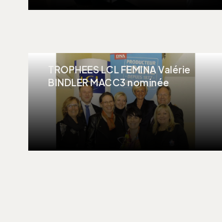
TROPHEES LCL FEMINA Valérie
BINDLER MACC3 nominée