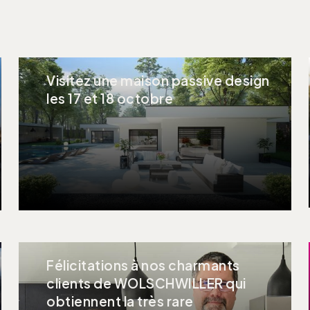
Visitez une maison passive design
les 17 et 18 octobre
Félicitations à nos charmants
clients de WOLSCHWILLER qui
obtiennent la très rare