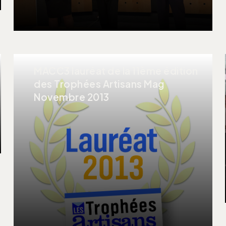
MACC3 lauréat de la 11ème édition
des Trophées Artisans Mag
Novembre 2013