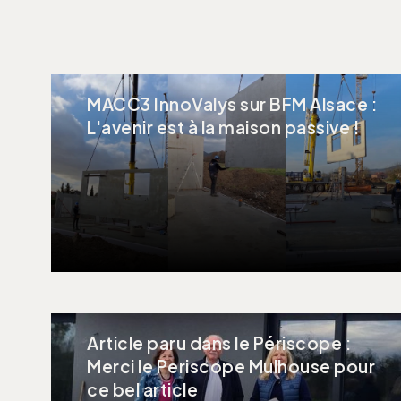
MACC3 InnoValys sur BFM Alsace :
L'avenir est à la maison passive !
Article paru dans le Périscope :
Merci le Periscope Mulhouse pour
ce bel article